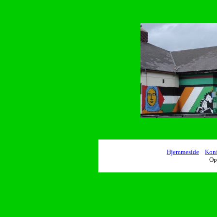
Hjemmeside
Konf
Op