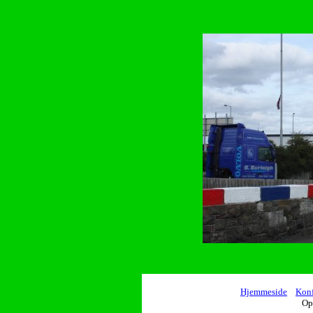
Hjemmeside
Konf
Op